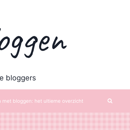
oggen
e bloggers
 met bloggen: het ultieme overzicht