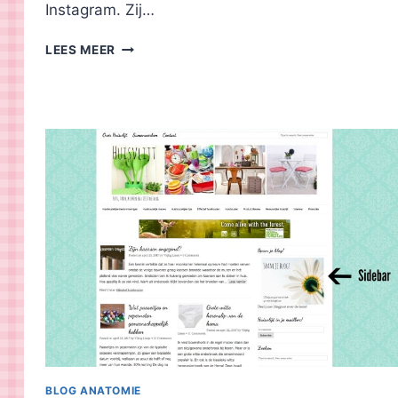
Instagram. Zij…
BLOG
LEES MEER
ONDER
DE
LOEP:
MY
LIFE
IN
COLOURS
BLOG ANATOMIE