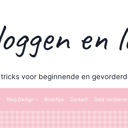
oggen en l
 tricks voor beginnende en gevorderd
O
Blog Design
Boektips
Contact
Geld verdienen