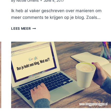
By
Nicole Orriëns
June 4, 2017
Ik heb al vaker geschreven over manieren om
meer comments te krijgen op je blog. Zoals…
GEGARANDEERD
LEES MEER
MINIMAAL
18
COMMENTS
OP
JE
BLOG!
VANDAAG
NOG.