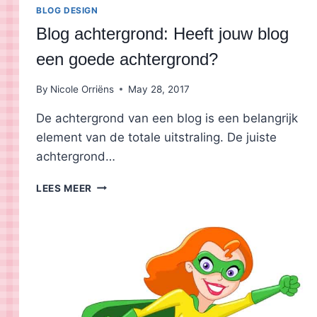
BLOG DESIGN
Blog achtergrond: Heeft jouw blog
een goede achtergrond?
By
Nicole Orriëns
May 28, 2017
De achtergrond van een blog is een belangrijk
element van de totale uitstraling. De juiste
achtergrond…
BLOG
LEES MEER
ACHTERGROND:
HEEFT
JOUW
BLOG
EEN
GOEDE
ACHTERGROND?