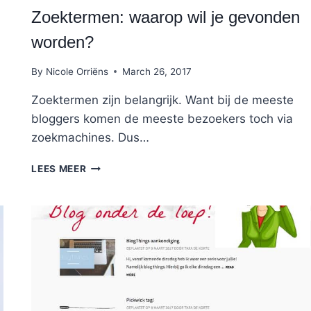
Zoektermen: waarop wil je gevonden
worden?
By
Nicole Orriëns
March 26, 2017
Zoektermen zijn belangrijk. Want bij de meeste
bloggers komen de meeste bezoekers toch via
zoekmachines. Dus…
ZOEKTERMEN:
LEES MEER
WAAROP
WIL
JE
GEVONDEN
WORDEN?