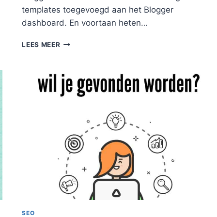
templates toegevoegd aan het Blogger
dashboard. En voortaan heten…
NIEUWE
LEES MEER
GRATIS
THEMES
OP
BLOGGER!
IS
HET
WAT?
SEO