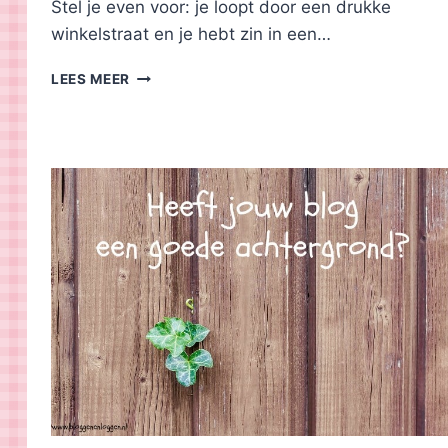
Stel je even voor: je loopt door een drukke
winkelstraat en je hebt zin in een…
SOCIAL
LEES MEER
PROOF:
HEEFT
JOUW
BLOG
HET?