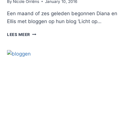
By
Nicole Orriëns
January 10, 2016
Een maand of zes geleden begonnen Diana en
Ellis met bloggen op hun blog ‘Licht op…
BLOG
LEES MEER
ONDER
DE
LOEP:
LICHT
OP
‘T
HART