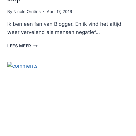
By
Nicole Orriëns
April 17, 2016
Ik ben een fan van Blogger. En ik vind het altijd
weer vervelend als mensen negatief…
LEKKER
LEES MEER
LEVEN
MET
MINDER
ONDER
DE
LOEP