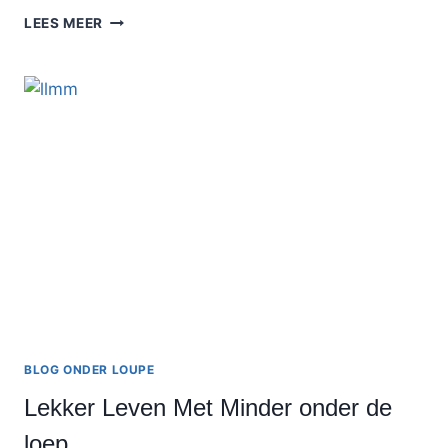
HOE
LEES MEER
MAAK
JE
H-
TAGS
IN
EEN
POST?
BLOG ONDER LOUPE
Lekker Leven Met Minder onder de
loep