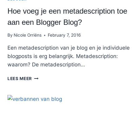
Hoe voeg je een metadescription toe
aan een Blogger Blog?
By
Nicole Orriëns
February 7, 2016
Een metadescription van je blog en je individuele
blogposts is erg belangrijk. Metadescription:
waarom? De metadescription…
HOE
LEES MEER
VOEG
JE
EEN
METADESCRIPTION
TOE
AAN
EEN
BLOGGER
BLOG?