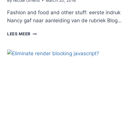
By
Nicole Orriëns
March 20, 2016
Fashion and food and other stuff: eerste indruk
Nancy gaf naar aanleiding van de rubriek Blog…
BLOG
LEES MEER
ONDER
DE
LOEP:
FASHION
AND
FOOD
AND
OTHER
STUFF