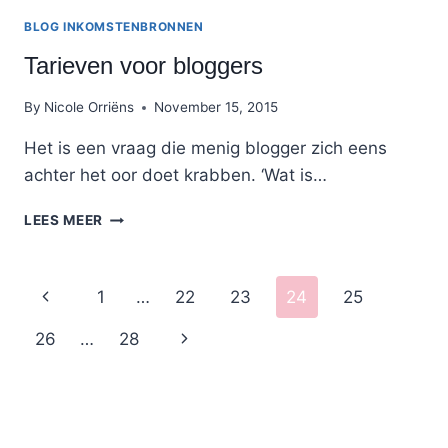
BLOG INKOMSTENBRONNEN
Tarieven voor bloggers
By
Nicole Orriëns
November 15, 2015
Het is een vraag die menig blogger zich eens
achter het oor doet krabben. ‘Wat is…
TARIEVEN
LEES MEER
VOOR
BLOGGERS
Page
Previous
1
…
22
23
24
25
navigation
Page
Next
26
…
28
Page