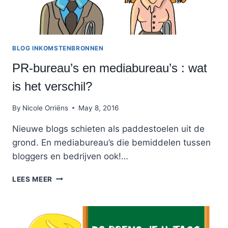
BLOG INKOMSTENBRONNEN
PR-bureau’s en mediabureau’s : wat
is het verschil?
By
Nicole Orriëns
May 8, 2016
Nieuwe blogs schieten als paddestoelen uit de
grond. En mediabureau’s die bemiddelen tussen
bloggers en bedrijven ook!…
PR-
LEES MEER
BUREAU’S
EN
MEDIABUREAU’S
: