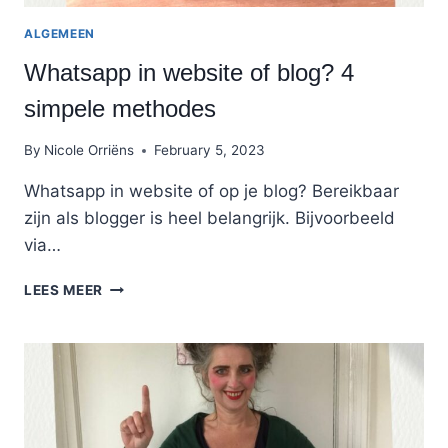
ALGEMEEN
Whatsapp in website of blog? 4
simpele methodes
By
Nicole Orriëns
February 5, 2023
Whatsapp in website of op je blog? Bereikbaar
zijn als blogger is heel belangrijk. Bijvoorbeeld
via…
WHATSAPP
LEES MEER
IN
WEBSITE
OF
BLOG?
4
SIMPELE
METHODES