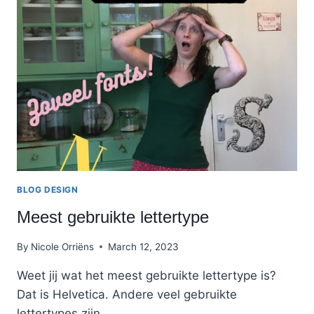
HET,
EN
WAT
KUN
JE
ER
MEE?
BLOG DESIGN
Meest gebruikte lettertype
By
Nicole Orriëns
March 12, 2023
Weet jij wat het meest gebruikte lettertype is?
Dat is Helvetica. Andere veel gebruikte
lettertypes zijn…