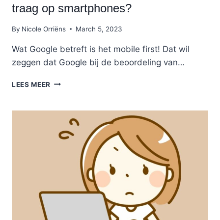
traag op smartphones?
By
Nicole Orriëns
March 5, 2023
Wat Google betreft is het mobile first! Dat wil
zeggen dat Google bij de beoordeling van…
MOBILE
LEES MEER
FIRST:
WAAR
LAADT
JE
BLOG
ZO
TRAAG
OP
SMARTPHONES?