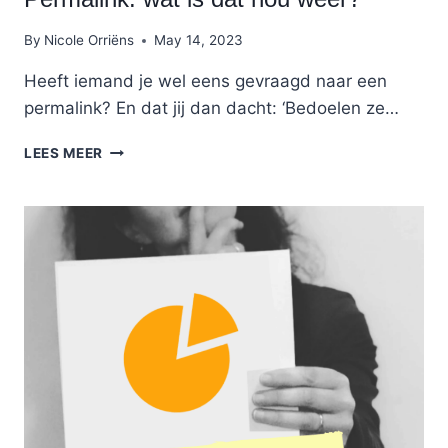
By
Nicole Orriëns
May 14, 2023
Heeft iemand je wel eens gevraagd naar een
permalink? En dat jij dan dacht: ‘Bedoelen ze…
PERMALINK:
LEES MEER
WAT
IS
DAT
NOU
WEER?