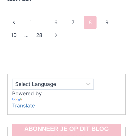
BELANGRIJK
IS
EEN
Page
Previous
1
…
6
7
8
9
BLOG
THEME
navigation
Page
Next
10
…
28
NOG?
Page
Powered by
Translate
ABONNEER JE OP DIT BLOG