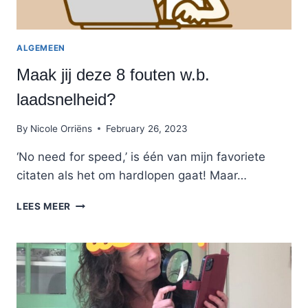
ALGEMEEN
Maak jij deze 8 fouten w.b.
laadsnelheid?
By
Nicole Orriëns
February 26, 2023
‘No need for speed,’ is één van mijn favoriete
citaten als het om hardlopen gaat! Maar…
MAAK
LEES MEER
JIJ
DEZE
8
FOUTEN
W.B.
LAADSNELHEID?