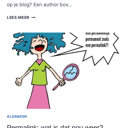
op je blog? Een author box…
AUTEUR
LEES MEER
BOX
OF
AUTHOR
BOX
OP
JE
BLOG:
WAAROM
HET
ZO
BELANGRIJK
IS!
ALGEMEEN
Permalink: wat is dat nou weer?