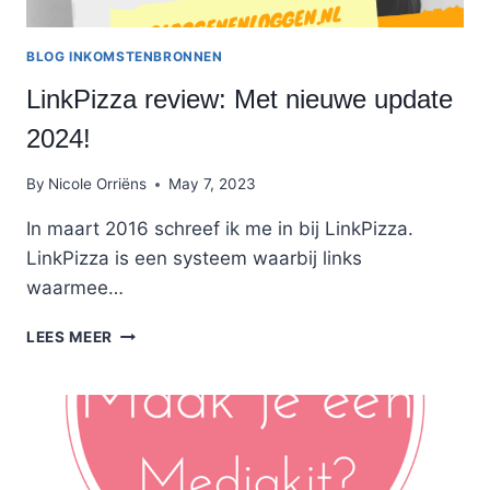
BLOG INKOMSTENBRONNEN
LinkPizza review: Met nieuwe update
2024!
By
Nicole Orriëns
May 7, 2023
In maart 2016 schreef ik me in bij LinkPizza.
LinkPizza is een systeem waarbij links
waarmee…
LINKPIZZA
LEES MEER
REVIEW:
MET
NIEUWE
UPDATE
2024!