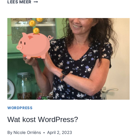
BLOGPOST
LEES MEER
HERSTELLEN
ALS
JE
HEM
PER
ONGELUK
HEBT
WEGGEGOOID!
WORDPRESS
Wat kost WordPress?
By
Nicole Orriëns
April 2, 2023