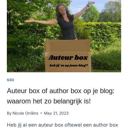
IN
HET
ENGELS
EEN
GOED
PLAN?
+
3
METHODES!
SEO
Auteur box of author box op je blog:
waarom het zo belangrijk is!
By
Nicole Orriëns
May 21, 2023
Heb jij al een auteur box oftewel een author box