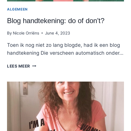
ALGEMEEN
Blog handtekening: do of don’t?
By
Nicole Orriëns
June 4, 2023
Toen ik nog niet zo lang blogde, had ik een blog
handtekening Die verscheen automatisch onder…
BLOG
LEES MEER
HANDTEKENING:
DO
OF
DON’T?