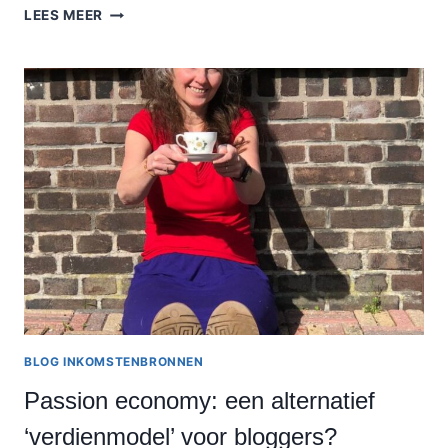
MEDIAKIT:
LEES MEER
WAT
IS
HET,
EN
HOE
MAAK
JE
ER
EENTJE?
BLOG INKOMSTENBRONNEN
Passion economy: een alternatief
‘verdienmodel’ voor bloggers?