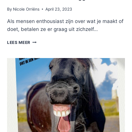
By
Nicole Orriëns
April 23, 2023
Als mensen enthousiast zijn over wat je maakt of
doet, betalen ze er graag uit zichzelf…
PASSION
LEES MEER
ECONOMY:
EEN
ALTERNATIEF
‘VERDIENMODEL’
VOOR
BLOGGERS?