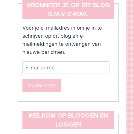
ABONNEER JE OP DIT BLOG
D.M.V. E-MAIL
Voer je e-mailadres in om je in te
schrijven op dit blog en e-
mailmeldingen te ontvangen van
nieuwe berichten.
E-
mailadres
Abonneren
WELKOM OP BLOGGEN EN
LOGGEN