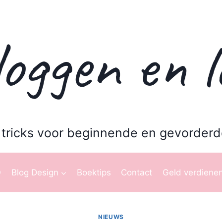
oggen en l
 tricks voor beginnende en gevorderd
O
Blog Design
Boektips
Contact
Geld verdienen
NIEUWS