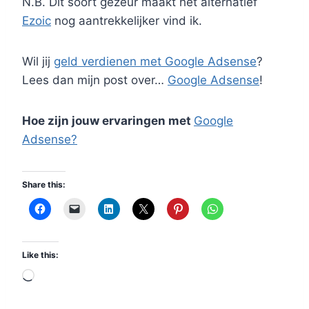
N.B. Dit soort gezeur maakt het alternatief
Ezoic
nog aantrekkelijker vind ik.
Wil jij
geld verdienen met Google Adsense
?
Lees dan mijn post over…
Google Adsense
!
Hoe zijn jouw ervaringen met
Google
Adsense?
Share this:
Like this:
L
o