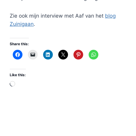
Zie ook mijn interview met Aaf van het
blog
Zuinigaan
.
Share this:
Like this:
L
o
a
d
i
n
g