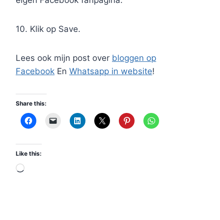
10. Klik op Save.
Lees ook mijn post over
bloggen op
Facebook
En
Whatsapp in website
!
Share this:
Like this:
L
o
a
d