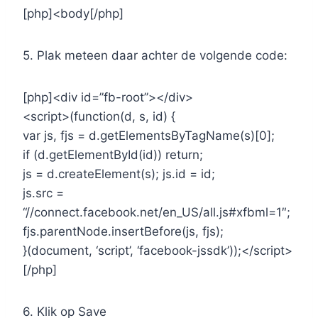
[php]<body[/php]
5. Plak meteen daar achter de volgende code:
[php]<div id=”fb-root”></div>
<script>(function(d, s, id) {
var js, fjs = d.getElementsByTagName(s)[0];
if (d.getElementById(id)) return;
js = d.createElement(s); js.id = id;
js.src =
“//connect.facebook.net/en_US/all.js#xfbml=1″;
fjs.parentNode.insertBefore(js, fjs);
}(document, ‘script’, ‘facebook-jssdk’));</script>
[/php]
6. Klik op Save