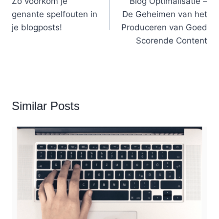
Zo voorkom je
Blog Optimalisatie –
navigation
genante spelfouten in
De Geheimen van het
je blogposts!
Produceren van Goed
Scorende Content
Similar Posts