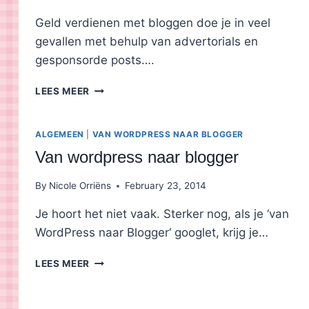
Geld verdienen met bloggen doe je in veel
gevallen met behulp van advertorials en
gesponsorde posts….
HANDIGE
LEES MEER
PLUGIN
VOOR
ADVERTORIALS
ALGEMEEN
|
VAN WORDPRESS NAAR BLOGGER
EN
Van wordpress naar blogger
GASTARTIKELEN
By
Nicole Orriëns
February 23, 2014
Je hoort het niet vaak. Sterker nog, als je ‘van
WordPress naar Blogger‘ googlet, krijg je…
VAN
LEES MEER
WORDPRESS
NAAR
BLOGGER