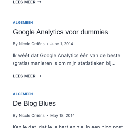
PROFESSIONEEL
LEES MEER
BLOGGEN:
WAT
IS
ALGEMEEN
DAT?
Google Analytics voor dummies
By
Nicole Orriëns
June 1, 2014
Ik wéét dat Google Analytics één van de beste
(gratis) manieren is om mijn statistieken bij…
GOOGLE
LEES MEER
ANALYTICS
VOOR
DUMMIES
ALGEMEEN
De Blog Blues
By
Nicole Orriëns
May 18, 2014
Ken je dat, dat je je hart en ziel in een blog post