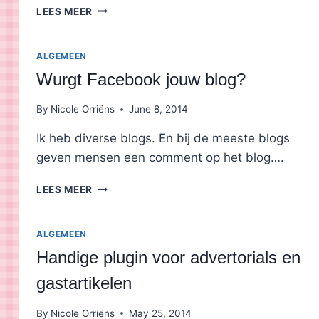
WANNEER
LEES MEER
BEN
JE
INTERESSANT
ALGEMEEN
VOOR
Wurgt Facebook jouw blog?
ADVERTEERDERS?
By
Nicole Orriëns
June 8, 2014
Ik heb diverse blogs. En bij de meeste blogs
geven mensen een comment op het blog….
WURGT
LEES MEER
FACEBOOK
JOUW
BLOG?
ALGEMEEN
Handige plugin voor advertorials en
gastartikelen
By
Nicole Orriëns
May 25, 2014