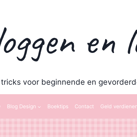
oggen en l
 tricks voor beginnende en gevorderd
O
Blog Design
Boektips
Contact
Geld verdienen