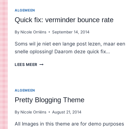
KLIKKER
OF
ALGEMEEN
EEN
Quick fix: verminder bounce rate
SCROLLER?
By
Nicole Orriëns
September 14, 2014
Soms wil je niet een lange post lezen, maar een
snelle oplossing! Daarom deze quick fix…
QUICK
LEES MEER
FIX:
VERMINDER
BOUNCE
RATE
ALGEMEEN
Pretty Blogging Theme
By
Nicole Orriëns
August 21, 2014
All Images in this theme are for demo purposes