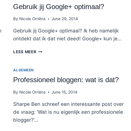
DAT
Gebruik jij Google+ optimaal?
NOU
WEER?
By
Nicole Orriëns
June 29, 2014
n
Gebruik jij Google+ optimaal? Ik heb namelijk
ontdekt dat ík dat niet deed! Google+ kun je…
GEBRUIK
LEES MEER
JIJ
GOOGLE+
OPTIMAAL?
ALGEMEEN
Professioneel bloggen: wat is dat?
By
Nicole Orriëns
June 15, 2014
Sharpe Ben schreef een interessante post over
de vraag: ‘Wat is nu eigenlijk een professionele
blogger?‘…