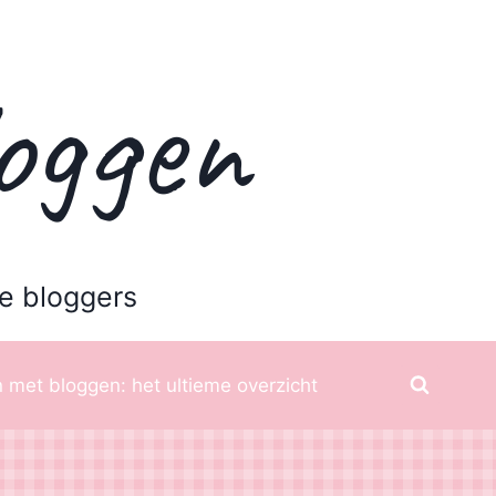
oggen
e bloggers
 met bloggen: het ultieme overzicht