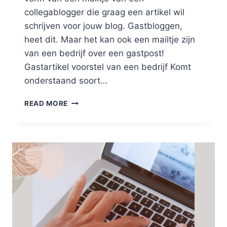
collegablogger die graag een artikel wil
schrijven voor jouw blog. Gastbloggen,
heet dit. Maar het kan ook een mailtje zijn
van een bedrijf over een gastpost!
Gastartikel voorstel van een bedrijf Komt
onderstaand soort…
GASTARTIKEL
READ MORE
SCHRIJVEN
OF
PLAATSEN
OP
JE
BLOG:
DO
OF
DON’T?