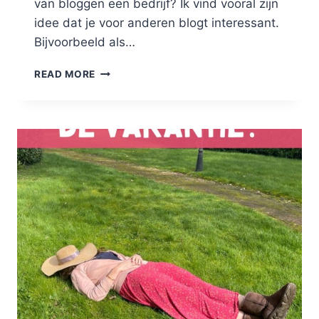
van bloggen een bedrijf? Ik vind vooral zijn
idee dat je voor anderen blogt interessant.
Bijvoorbeeld als…
HOE
READ MORE
MAAK
JE
VAN
BLOGGEN
EEN
BEDRIJF:
FREELANCE
BLOGGER
WORDEN