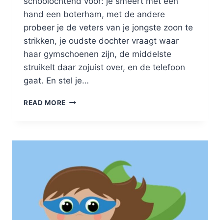
schoolochtend voor: je smeert met één
hand een boterham, met de andere
probeer je de veters van je jongste zoon te
strikken, je oudste dochter vraagt waar
haar gymschoenen zijn, de middelste
struikelt daar zojuist over, en de telefoon
gaat. En stel je…
OPTIMALISEER
READ MORE
JE
BLOG
POSTS:
GEBRUIK
H-
TAGS