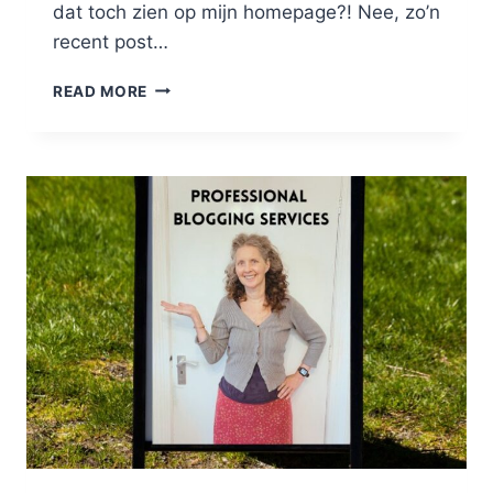
dat toch zien op mijn homepage?! Nee, zo’n
recent post…
WAAROM
READ MORE
JE
EEN
RECENT
POST
WIDGET
MOET
HEBBEN!
+
3
X
HOE!