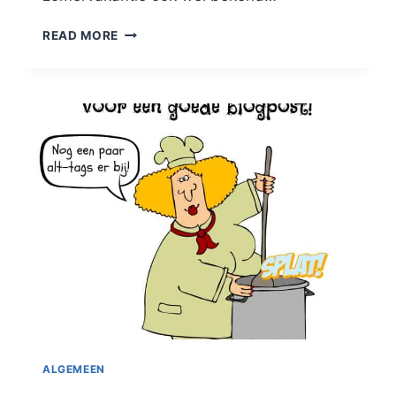
BLOGSTOP
READ MORE
TIJDENS
DE
VAKANTIE?
ALLES
WAT
JE
WETEN
MOET
OVER
BLOGGEN
IN
DE
ZOMER
!
ALGEMEEN