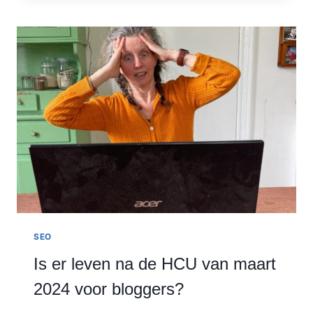
MAKEN
VOOR
JE
BLOG:
WAT
MOET
JE
WETEN?
SEO
Is er leven na de HCU van maart
2024 voor bloggers?