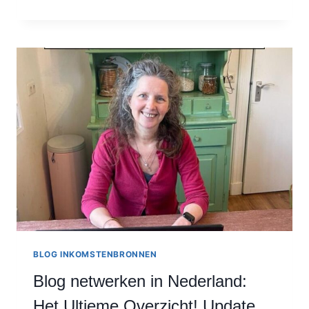
ZICHTBAAR
BEN
JIJ
ALS
BLOGGER?
10
REDENEN
OM
JEZELF
TE
LATEN
ZIEN!
BLOG INKOMSTENBRONNEN
Blog netwerken in Nederland:
Het Ultieme Overzicht! Update