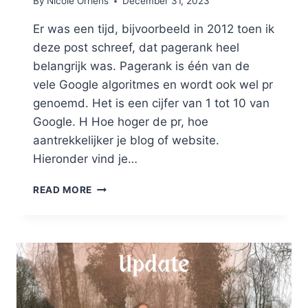
By
Nicole Orriëns
December 31, 2023
Er was een tijd, bijvoorbeeld in 2012 toen ik
deze post schreef, dat pagerank heel
belangrijk was. Pagerank is één van de
vele Google algoritmes en wordt ook wel pr
genoemd. Het is een cijfer van 1 tot 10 van
Google. H Hoe hoger de pr, hoe
aantrekkelijker je blog of website.
Hieronder vind je…
PAGERANK:
READ MORE
WAAROM
HET
BELANGRIJK
IS