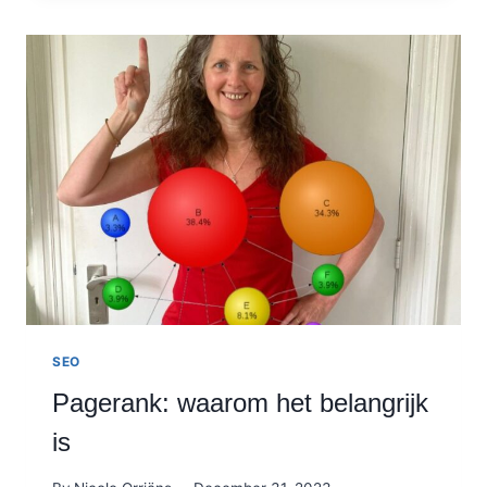
NEDERLAND:
HET
ULTIEME
OVERZICHT!
UPDATE
2026
SEO
Pagerank: waarom het belangrijk
is