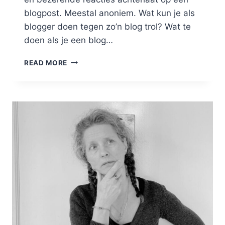
blogpost. Meestal anoniem. Wat kun je als
blogger doen tegen zo’n blog trol? Wat te
doen als je een blog…
WAT
READ MORE
TE
DOEN
ALS
JE
EEN
BLOG
TROL
HEBT?
4
METHODES