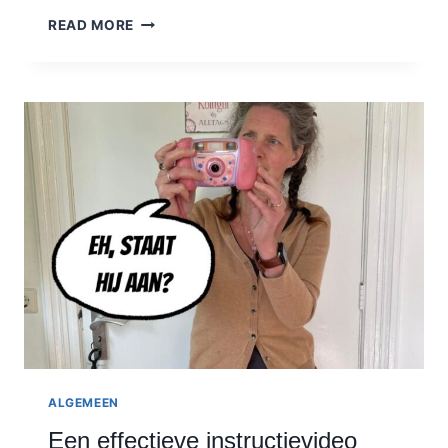
BLOGGEN
READ MORE
NA
DE
HCU:
HEEFT
DAT
NOG
WEL
ZIN?
ALGEMEEN
Een effectieve instructievideo