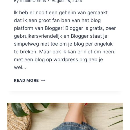
By
Nicole Orriëns
August 18, 2024
Ik heb er nooit een geheim van gemaakt
dat ik een groot fan ben van het blog
platform van Blogger! Blogger is gratis, zeer
gebruikersvriendelijk en Blogger staat je
simpelweg niet toe om je blog per ongeluk
te breken. Maar ook ik kan er niet om heen:
met een blog op wordpress.org heb je
wel…
WORDPRESS.ORG:
READ MORE
WAAROM
BIJNA
IEDEREEN
DIT
PLATFORM
GEBRUIKT